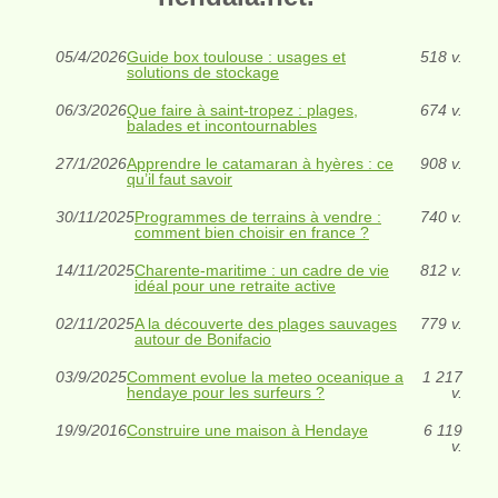
05/4/2026
Guide box toulouse : usages et
518 v.
solutions de stockage
06/3/2026
Que faire à saint-tropez : plages,
674 v.
balades et incontournables
27/1/2026
Apprendre le catamaran à hyères : ce
908 v.
qu’il faut savoir
30/11/2025
Programmes de terrains à vendre :
740 v.
comment bien choisir en france ?
14/11/2025
Charente-maritime : un cadre de vie
812 v.
idéal pour une retraite active
02/11/2025
A la découverte des plages sauvages
779 v.
autour de Bonifacio
03/9/2025
Comment evolue la meteo oceanique a
1 217
hendaye pour les surfeurs ?
v.
19/9/2016
Construire une maison à Hendaye
6 119
v.