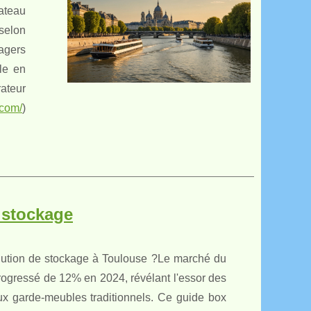
ateau
selon
agers
le en
ateur
.com/
)
 stockage
lution de stockage à Toulouse ?Le marché du
progressé de 12% en 2024, révélant l'essor des
aux garde-meubles traditionnels. Ce guide box