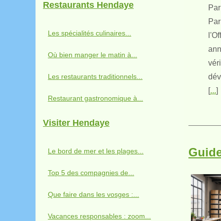
Restaurants Hendaye
Par
Par
Les spécialités culinaires...
l'O
ann
Où bien manger le matin à...
vér
Les restaurants traditionnels...
dév
[
...
]
Restaurant gastronomique à...
Visiter Hendaye
Guide
Le bord de mer et les plages...
Top 5 des compagnies de...
Que faire dans les vosges :...
Vacances responsables : zoom...