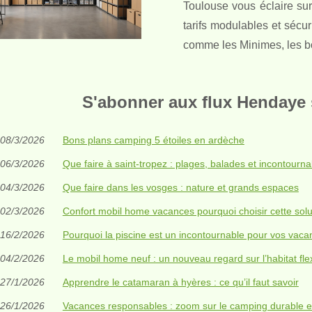
Toulouse vous éclaire sur 
tarifs modulables et sécur
comme les Minimes, les bo
S'abonner aux flux Hendaye 
08/3/2026
Bons plans camping 5 étoiles en ardèche
06/3/2026
Que faire à saint-tropez : plages, balades et incontourna
04/3/2026
Que faire dans les vosges : nature et grands espaces
02/3/2026
Confort mobil home vacances pourquoi choisir cette solu
16/2/2026
Pourquoi la piscine est un incontournable pour vos vac
04/2/2026
Le mobil home neuf : un nouveau regard sur l’habitat flex
27/1/2026
Apprendre le catamaran à hyères : ce qu’il faut savoir
26/1/2026
Vacances responsables : zoom sur le camping durable 