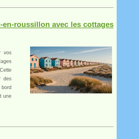
-en-roussillon avec les cottages
r vos
lages
 Cette
r des
 bord
t une