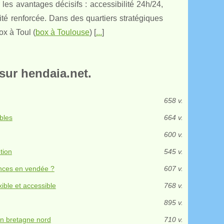
les avantages décisifs : accessibilité 24h/24,
ité renforcée. Dans des quartiers stratégiques
x à Toul (
box à Toulouse
) [
...
]
sur hendaia.net.
658 v.
bles
664 v.
600 v.
tion
545 v.
ances en vendée ?
607 v.
ible et accessible
768 v.
895 v.
en bretagne nord
710 v.