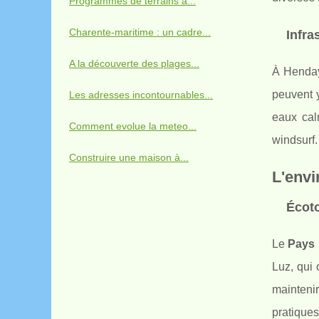
Programmes de terrains à...
Charente-maritime : un cadre...
Infra
A la découverte des plages...
À Henda
peuvent y
Les adresses incontournables...
eaux cal
Comment evolue la meteo...
windsurf.
Construire une maison à...
L'envi
Écoto
Le
Pays
Luz, qui 
maintenir
pratiques