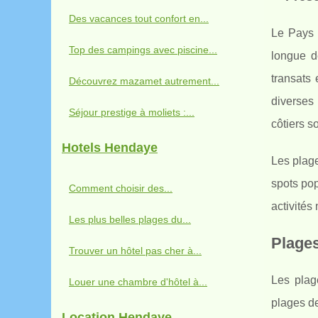
Des vacances tout confort en...
Le Pays 
Top des campings avec piscine...
longue 
transats
Découvrez mazamet autrement...
diverses
Séjour prestige à moliets :...
côtiers s
Hotels Hendaye
Les plage
spots pop
Comment choisir des...
activités
Les plus belles plages du...
Plages
Trouver un hôtel pas cher à...
Les plag
Louer une chambre d'hôtel à...
plages de
Location Hendaye