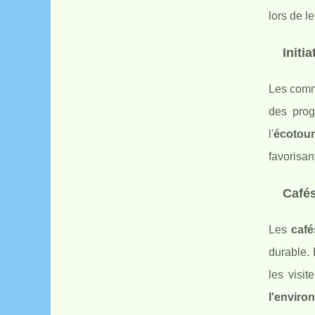
lors de le
Initi
Les commu
des prog
l'
écotou
favorisan
Cafés
Les
café
durable. 
les visi
l'enviro