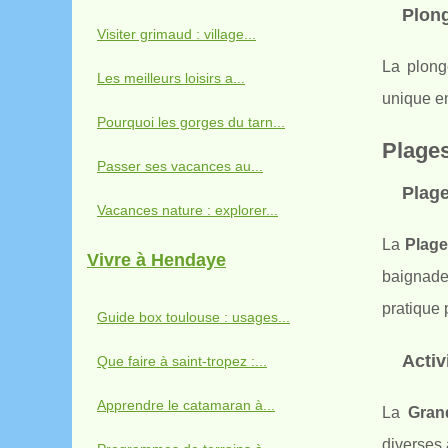
Plong
Visiter grimaud : village...
La plong
Les meilleurs loisirs a...
unique en
Pourquoi les gorges du tarn...
Plages
Passer ses vacances au...
Plag
Vacances nature : explorer...
La
Plag
Vivre à Hendaye
baignade,
pratique
Guide box toulouse : usages...
Activ
Que faire à saint-tropez :...
Apprendre le catamaran à...
La
Gran
diverses 